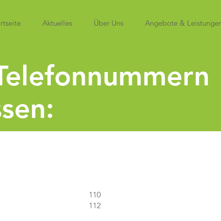
rtseite
Aktuelles
Über Uns
Angebote & Leistunge
 Telefonnummern
sen:
110
112